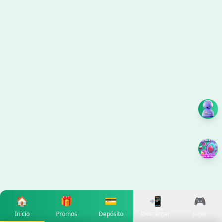
🏠
🎁
💳
📲
🎮
Inicio
Promos
Depósito
Descargar
Jugar