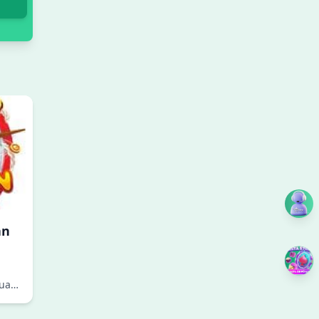
an
huan
os
nn