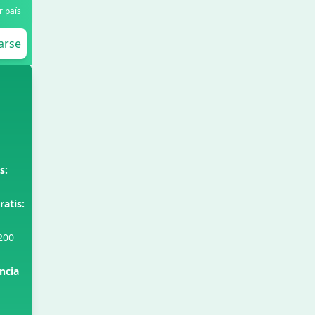
r país
arse
s:
ratis:
200
ncia