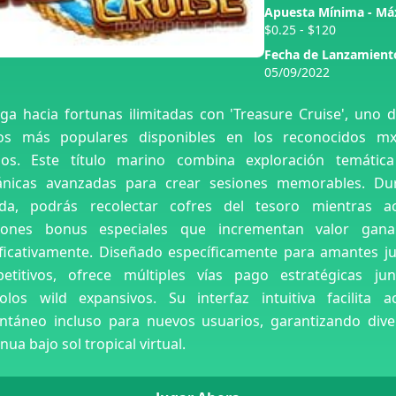
Apuesta Mínima - Má
$0.25 - $120
Fecha de Lanzamient
05/09/2022
ga hacia fortunas ilimitadas con 'Treasure Cruise', uno d
os más populares disponibles en los reconocidos m
nos. Este título marino combina exploración temátic
nicas avanzadas para crear sesiones memorables. Du
ida, podrás recolectar cofres del tesoro mientras ac
iones bonus especiales que incrementan valor gana
ificativamente. Diseñado específicamente para amantes j
etitivos, ofrece múltiples vías pago estratégicas ju
olos wild expansivos. Su interfaz intuitiva facilita a
antáneo incluso para nuevos usuarios, garantizando dive
nua bajo sol tropical virtual.