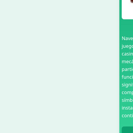
Nave
jueg
casi
mecá
part
func
sign
comp
símb
inst
conti